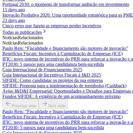
Portugal 2030: o momento de transformar ambição em investimento
15 days ago
Inovação Produtiva 2026: Uma oportunidade estratégica para as PME
23 days ago
Cinco erros que fazem as empresas perder incentivos
Todas as publicações
Notícias
Relacionados
Notícias
Relacionados
Paulo Reis: “Fiscalidade e financiamento são motores de inovação”
Benefícios Fiscais: Incentivo à Capitalização de Empresas (ICE)
IFIC: novo sistema de incentivos do PRR para reforçar a inovação e 
PT2030: 5 passos para uma candidatura bem-sucedida
Guia Internacional de Financiamento 2025
Guia Internacional de Incentivos Fiscais à I&D 2025
SIFIDE: Como candidatar os projetos da sua empresa
SIFIDE: Proposta para a implementação de reembolso (Cashback)
Aviso I&D&I Empresarial: Oportunidades e Desafios para Empresas
Fundos SIFIDE: A exigência de um acompanhamento próximo
Previous slide
Next slide
Paulo Reis: “Fiscalidade e financiamento são motores de inovação”
Benefícios Fiscais: Incentivo à Capitalização de Empresas (ICE)
IFIC: novo sistema de incentivos do PRR para reforçar a inovação e 
PT2030: 5 passos para uma candidatura bem-sucedida
Guia Internacional de Financiamento 2025