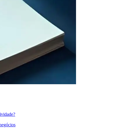
ividade?
 negócios