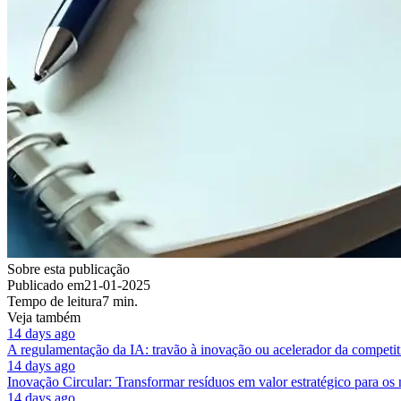
Sobre esta publicação
Publicado em
21-01-2025
Tempo de leitura
7 min.
Veja também
14 days ago
A regulamentação da IA: travão à inovação ou acelerador da competit
14 days ago
Inovação Circular: Transformar resíduos em valor estratégico para os
14 days ago