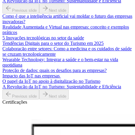
A Revolução da IoT no Turismo: Sustentabilidade e Eficiência
Previous slide
Next slide
Como é que a inteligência artificial vai moldar o futuro das empresas
inovadoras?
Realidade Aumentada e Virtual nas empresas: conceito e exemplos
práticos
5 Inovações tecnológicas no setor da saúde
Tendências Digitais para o setor do Turismo em 2025
Colaboração entre setores: Como a medicina e os cuidados de saúde
se cruzam tecnologicamente
Wearable Technology: Integrar a saúde e o bem-estar na vida
quotidiana
Proteção de dados: quais os desafios para as empresas?
Impacto das IoT nas empresas
O papel da IoT no apoio à digitalização no Turismo
A Revolução da IoT no Turismo: Sustentabilidade e Eficiência
Previous slide
Next slide
Certificações