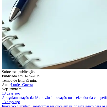
Sobre esta publicação
Publicado em
01-09-2025
Tempo de leitura
5 min.
Autor
Lurdes Guerra
Veja também
13 days ago
A regulamentação da IA: travão à inovação ou acelerador da competit
13 days ago
Inovação Circular: Transformar resíduos em valor estratégico para os