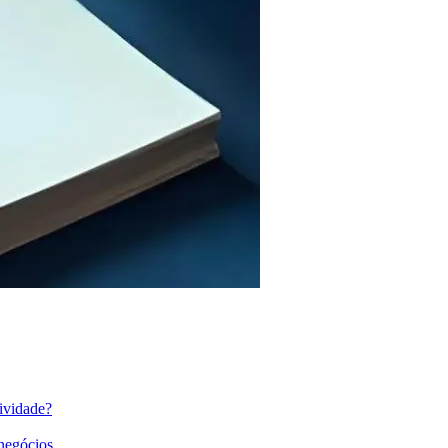
ividade?
 negócios