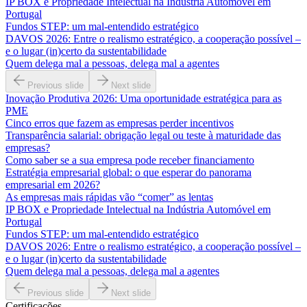
IP BOX e Propriedade Intelectual na Indústria Automóvel em
Portugal
Fundos STEP: um mal-entendido estratégico
DAVOS 2026: Entre o realismo estratégico, a cooperação possível –
e o lugar (in)certo da sustentabilidade
Quem delega mal a pessoas, delega mal a agentes
Previous slide
Next slide
Inovação Produtiva 2026: Uma oportunidade estratégica para as
PME
Cinco erros que fazem as empresas perder incentivos
Transparência salarial: obrigação legal ou teste à maturidade das
empresas?
Como saber se a sua empresa pode receber financiamento
Estratégia empresarial global: o que esperar do panorama
empresarial em 2026?
As empresas mais rápidas vão “comer” as lentas
IP BOX e Propriedade Intelectual na Indústria Automóvel em
Portugal
Fundos STEP: um mal-entendido estratégico
DAVOS 2026: Entre o realismo estratégico, a cooperação possível –
e o lugar (in)certo da sustentabilidade
Quem delega mal a pessoas, delega mal a agentes
Previous slide
Next slide
Certificações