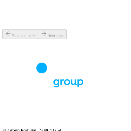
Previous slide
Next slide
FI Group Portugal
- 508643759