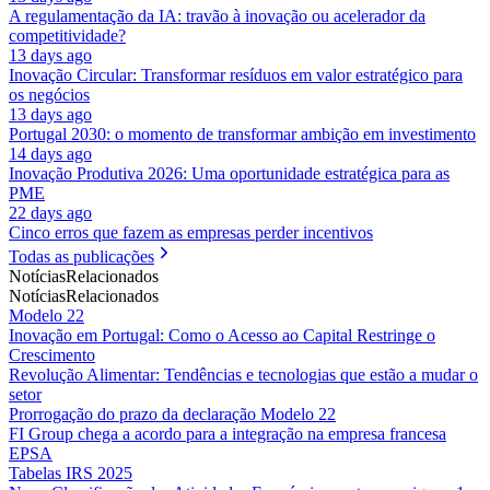
A regulamentação da IA: travão à inovação ou acelerador da
competitividade?
13 days ago
Inovação Circular: Transformar resíduos em valor estratégico para
os negócios
13 days ago
Portugal 2030: o momento de transformar ambição em investimento
14 days ago
Inovação Produtiva 2026: Uma oportunidade estratégica para as
PME
22 days ago
Cinco erros que fazem as empresas perder incentivos
Todas as publicações
Notícias
Relacionados
Notícias
Relacionados
Modelo 22
Inovação em Portugal: Como o Acesso ao Capital Restringe o
Crescimento
Revolução Alimentar: Tendências e tecnologias que estão a mudar o
setor
Prorrogação do prazo da declaração Modelo 22
FI Group chega a acordo para a integração na empresa francesa
EPSA
Tabelas IRS 2025