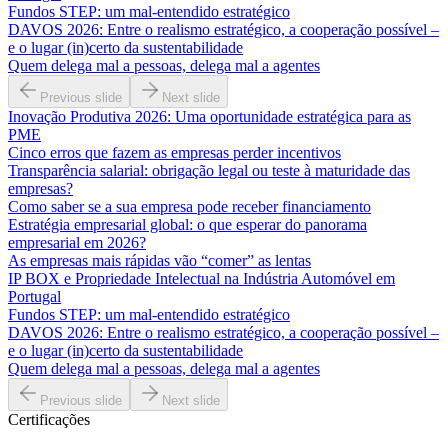
Fundos STEP: um mal-entendido estratégico
DAVOS 2026: Entre o realismo estratégico, a cooperação possível –
e o lugar (in)certo da sustentabilidade
Quem delega mal a pessoas, delega mal a agentes
Previous slide
Next slide
Inovação Produtiva 2026: Uma oportunidade estratégica para as
PME
Cinco erros que fazem as empresas perder incentivos
Transparência salarial: obrigação legal ou teste à maturidade das
empresas?
Como saber se a sua empresa pode receber financiamento
Estratégia empresarial global: o que esperar do panorama
empresarial em 2026?
As empresas mais rápidas vão “comer” as lentas
IP BOX e Propriedade Intelectual na Indústria Automóvel em
Portugal
Fundos STEP: um mal-entendido estratégico
DAVOS 2026: Entre o realismo estratégico, a cooperação possível –
e o lugar (in)certo da sustentabilidade
Quem delega mal a pessoas, delega mal a agentes
Previous slide
Next slide
Certificações