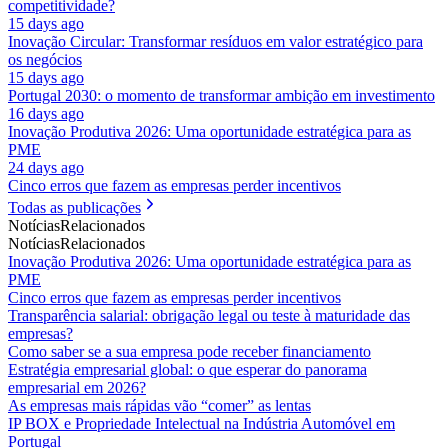
competitividade?
15 days ago
Inovação Circular: Transformar resíduos em valor estratégico para
os negócios
15 days ago
Portugal 2030: o momento de transformar ambição em investimento
16 days ago
Inovação Produtiva 2026: Uma oportunidade estratégica para as
PME
24 days ago
Cinco erros que fazem as empresas perder incentivos
Todas as publicações
Notícias
Relacionados
Notícias
Relacionados
Inovação Produtiva 2026: Uma oportunidade estratégica para as
PME
Cinco erros que fazem as empresas perder incentivos
Transparência salarial: obrigação legal ou teste à maturidade das
empresas?
Como saber se a sua empresa pode receber financiamento
Estratégia empresarial global: o que esperar do panorama
empresarial em 2026?
As empresas mais rápidas vão “comer” as lentas
IP BOX e Propriedade Intelectual na Indústria Automóvel em
Portugal