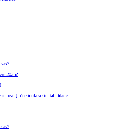
esas?
l em 2026?
l
o lugar (in)certo da sustentabilidade
esas?