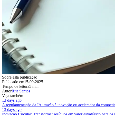
Sobre esta publicação
Publicado em
15-09-2025
Tempo de leitura
5 min.
Autor
Rita Santos
Veja também
13 days ago
A regulamentação da IA: travão à inovação ou acelerador da competit
13 days ago
Inovação Circular: Transformar resíduos em valor estratégico para os