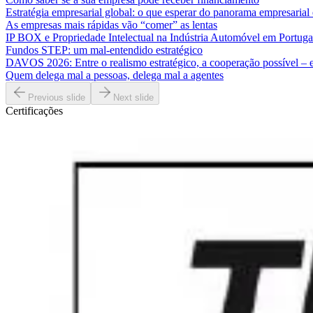
Estratégia empresarial global: o que esperar do panorama empresaria
As empresas mais rápidas vão “comer” as lentas
IP BOX e Propriedade Intelectual na Indústria Automóvel em Portuga
Fundos STEP: um mal-entendido estratégico
DAVOS 2026: Entre o realismo estratégico, a cooperação possível – e 
Quem delega mal a pessoas, delega mal a agentes
Previous slide
Next slide
Certificações