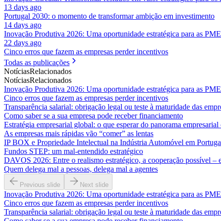
13 days ago
Portugal 2030: o momento de transformar ambição em investimento
14 days ago
Inovação Produtiva 2026: Uma oportunidade estratégica para as PME
22 days ago
Cinco erros que fazem as empresas perder incentivos
Todas as publicações
Notícias
Relacionados
Notícias
Relacionados
Inovação Produtiva 2026: Uma oportunidade estratégica para as PME
Cinco erros que fazem as empresas perder incentivos
Transparência salarial: obrigação legal ou teste à maturidade das empr
Como saber se a sua empresa pode receber financiamento
Estratégia empresarial global: o que esperar do panorama empresaria
As empresas mais rápidas vão “comer” as lentas
IP BOX e Propriedade Intelectual na Indústria Automóvel em Portuga
Fundos STEP: um mal-entendido estratégico
DAVOS 2026: Entre o realismo estratégico, a cooperação possível – e 
Quem delega mal a pessoas, delega mal a agentes
Previous slide
Next slide
Inovação Produtiva 2026: Uma oportunidade estratégica para as PME
Cinco erros que fazem as empresas perder incentivos
Transparência salarial: obrigação legal ou teste à maturidade das empr
Como saber se a sua empresa pode receber financiamento