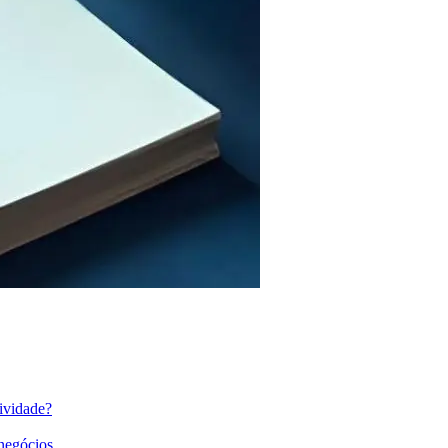
ividade?
 negócios