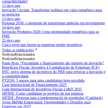
competitividade?
13 days ago
Inovação Circular: Transformar resíduos em valor estratégico para
os negócios
13 days ago
Portugal 2030: o momento de transformar ambição em investimento
14 days ago
Inovação Produtiva 2026: Uma oportunidade estratégica para as
PME
22 days ago
Cinco erros que fazem as empresas perder incentivos
Todas as publicações
Notícias
Relacionados
Notícias
Relacionados
Paulo Reis: “Fiscalidade e financiamento são motores de inovação”
Benefícios Fiscais: Incentivo à Capitalização de Empresas (ICE)
IFIC: novo sistema de incentivos do PRR para reforçar a inovação e
a competitividade
PT2030: 5 passos para uma candidatura bem-sucedida
Guia Internacional de Financiamento 2025
Guia Internacional de Incentivos Fiscais à I&D 2025
SIFIDE: Como candidatar os projetos da sua empresa
SIFIDE: Proposta para a implementação de reembolso (Cashback)
Aviso I&D&I Empresarial: Oportunidades e Desafios para
Empresas em 2025