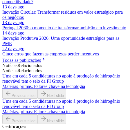
competitividade?
13 days ago
Inovação Circular: Transformar resíduos em valor estratégico para
os negócios
13 days ago
Portugal 2030: o momento de transformar ambição em investimento
14 days ago
Inovação Produtiva 2026: Uma oportunidade estratégica para as
PME
22 days ago
Cinco erros que fazem as empresas perder incentivos
Todas as publicações
Notícias
Relacionados
Notícias
Relacionados
Uma em cada 5 candidaturas no apoio à produção de hidrogénio
renovável tem o selo da FI Group
Matérias-primas: Fatores-chave na tecnologia
Previous slide
Next slide
Uma em cada 5 candidaturas no apoio à produção de hidrogénio
renovável tem o selo da FI Group
Matérias-primas: Fatores-chave na tecnologia
Previous slide
Next slide
Certificações