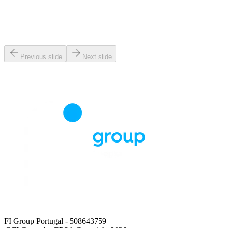
Previous slide
Next slide
FI Group Portugal
- 508643759