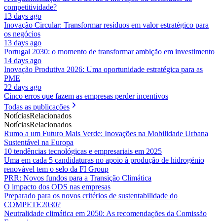
competitividade?
13 days ago
Inovação Circular: Transformar resíduos em valor estratégico para
os negócios
13 days ago
Portugal 2030: o momento de transformar ambição em investimento
14 days ago
Inovação Produtiva 2026: Uma oportunidade estratégica para as
PME
22 days ago
Cinco erros que fazem as empresas perder incentivos
Todas as publicações
Notícias
Relacionados
Notícias
Relacionados
Rumo a um Futuro Mais Verde: Inovações na Mobilidade Urbana
Sustentável na Europa
10 tendências tecnológicas e empresariais em 2025
Uma em cada 5 candidaturas no apoio à produção de hidrogénio
renovável tem o selo da FI Group
PRR: Novos fundos para a Transição Climática
O impacto dos ODS nas empresas
Preparado para os novos critérios de sustentabilidade do
COMPETE2030?
Neutralidade climática em 2050: As recomendações da Comissão