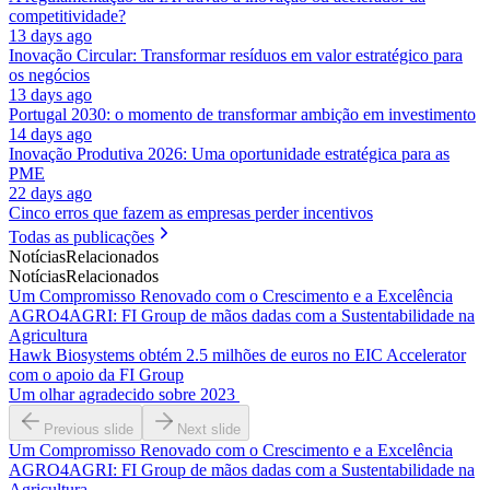
competitividade?
13 days ago
Inovação Circular: Transformar resíduos em valor estratégico para
os negócios
13 days ago
Portugal 2030: o momento de transformar ambição em investimento
14 days ago
Inovação Produtiva 2026: Uma oportunidade estratégica para as
PME
22 days ago
Cinco erros que fazem as empresas perder incentivos
Todas as publicações
Notícias
Relacionados
Notícias
Relacionados
Um Compromisso Renovado com o Crescimento e a Excelência
AGRO4AGRI: FI Group de mãos dadas com a Sustentabilidade na
Agricultura
Hawk Biosystems obtém 2.5 milhões de euros no EIC Accelerator
com o apoio da FI Group
Um olhar agradecido sobre 2023
Previous slide
Next slide
Um Compromisso Renovado com o Crescimento e a Excelência
AGRO4AGRI: FI Group de mãos dadas com a Sustentabilidade na
Agricultura