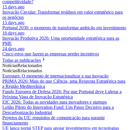
competitividade?
15 days ago
Inovação Circular: Transformar resíduos em valor estratégico para
os negócios
15 days ago
Portugal 2030: o momento de transformar ambição em investimento
16 days ago
Inovação Produtiva 2026: Uma oportunidade estratégica para as
PME
24 days ago
Cinco erros que fazem as empresas perder incentivos
Todas as publicações
Notícias
Relacionados
Notícias
Relacionados
Eurostars: O momento de internacionalizar a sua inovação
PRIMA 2026: Mais do que Ciência, uma Resposta Estratégica para
a Região Mediterrânica
Fundo Europeu de Defesa 2026: Por que Portugal deve Liderar a
Próxima Vaga de Inovação Estratégica
EIC 2026: Todas as novidades para inovadores e startups
Leilão Piloto do Innovation Fund: Um Passo Decisivo para a
Descarbonização Industrial
Projetos da UE: requisitos de comunicação para garantir
financiamento
UE lança portal STEP para apoiar investimentos em tecnologias