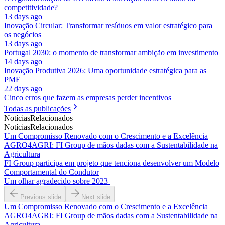
competitividade?
13 days ago
Inovação Circular: Transformar resíduos em valor estratégico para
os negócios
13 days ago
Portugal 2030: o momento de transformar ambição em investimento
14 days ago
Inovação Produtiva 2026: Uma oportunidade estratégica para as
PME
22 days ago
Cinco erros que fazem as empresas perder incentivos
Todas as publicações
Notícias
Relacionados
Notícias
Relacionados
Um Compromisso Renovado com o Crescimento e a Excelência
AGRO4AGRI: FI Group de mãos dadas com a Sustentabilidade na
Agricultura
FI Group participa em projeto que tenciona desenvolver um Modelo
Comportamental do Condutor
Um olhar agradecido sobre 2023
Previous slide
Next slide
Um Compromisso Renovado com o Crescimento e a Excelência
AGRO4AGRI: FI Group de mãos dadas com a Sustentabilidade na
Agricultura