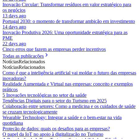
Inovação Circular: Transformar resíduos em valor estratégico para
os negócios
13 days ago
Portugal 2030: o momento de transformar ambição em investimento
14 days ago
Inovação Produtiva 2026: Uma oportunidade estratégica para as
PME
22 days ago
Cinco erros que fazem as empresas perder incentivos
Todas as publicações
Notícias
Relacionados
Notícias
Relacionados
Como é que a inteligência artificial vai moldar o futuro das empresas
inovadoras?
Realidade Aumentada e Virtual nas empresas: conceito e exemplos
práticos
5 Inovações tecnológicas no setor da saúde
Tendências Digitais para o setor do Turismo em 2025
Colaboração entre setores: Como a medicina e os cuidados de saúde
se cruzam tecnologicamente
Wearable Technology: Integrar a saúde e o bem-estar na vida
quotidiana
Proteção de dados: quais os desafios para as empresas?
O papel da IoT no apoio à digitalização no Turismo