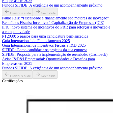
Empresas em 2025
Fundos SIFIDE: A exigência de um acompanhamento próximo
Previous slide
Next slide
Paulo Reis: “Fiscalidade e financiamento são motores de inovação”
Benefícios Fiscais: Incentivo à Capitalização de Empresas (ICE)
IFIC: novo sistema de incentivos do PRR para reforçar a inovação e
a competitividade
PT2030: 5 passos para uma candidatura bem-sucedida
Guia Internacional de Financiamento 2025
Guia Internacional de Incentivos Fiscais à I&D 2025
SIFIDE: Como candidatar os projetos da sua empresa
SIFIDE: Proposta para a implementação de reembolso (Cashback)
Aviso I&D&I Empresarial: Oportunidades e Desafios para
Empresas em 2025
Fundos SIFIDE: A exigência de um acompanhamento próximo
Previous slide
Next slide
Certificações