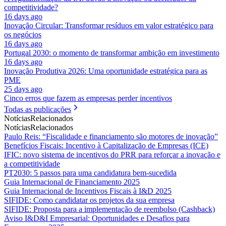
competitividade?
16 days ago
Inovação Circular: Transformar resíduos em valor estratégico para
os negócios
16 days ago
Portugal 2030: o momento de transformar ambição em investimento
16 days ago
Inovação Produtiva 2026: Uma oportunidade estratégica para as
PME
25 days ago
Cinco erros que fazem as empresas perder incentivos
Todas as publicações
Notícias
Relacionados
Notícias
Relacionados
Paulo Reis: “Fiscalidade e financiamento são motores de inovação”
Benefícios Fiscais: Incentivo à Capitalização de Empresas (ICE)
IFIC: novo sistema de incentivos do PRR para reforçar a inovação e
a competitividade
PT2030: 5 passos para uma candidatura bem-sucedida
Guia Internacional de Financiamento 2025
Guia Internacional de Incentivos Fiscais à I&D 2025
SIFIDE: Como candidatar os projetos da sua empresa
SIFIDE: Proposta para a implementação de reembolso (Cashback)
Aviso I&D&I Empresarial: Oportunidades e Desafios para