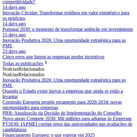
competitividade?
14 days ago
Inovação Circular: Transformar resíduos em valor estratégico para
os negócios
14 days ago
Portugal 2030: o momento de transformar ambição em investimento
15 days ago
Inovação Produtiva 2026: Uma oportunidade estratégica para as
PME
23 days ago
Cinco erros que fazem as empresas perder incentivos
Todas as publicações
Notícias
Relacionados
Notícias
Relacionados
Inovação Produtiva 2026: Uma oportunidade estratégica para as
PME
Quando o Estado exige inovar a empresas que ainda se estão a
levantar
Comissão Europeia propõe orçamento para 2028-2034: novas
oportunidades para empresas
PRR: Atualização da Decisão de Implementação do Conselho
Novo apoio Compete 2030: Mil milhões para adiantar às Empresas
PT2030: IAPMEI corrige erros das universidades nas avaliações de
candidaturas
Financiamento Europeu: o que esperar em 2025