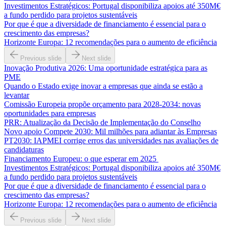
Investimentos Estratégicos: Portugal disponibiliza apoios até 350M€
a fundo perdido para projetos sustentáveis
Por que é que a diversidade de financiamento é essencial para o
crescimento das empresas?
Horizonte Europa: 12 recomendações para o aumento de eficiência
Previous slide
Next slide
Inovação Produtiva 2026: Uma oportunidade estratégica para as
PME
Quando o Estado exige inovar a empresas que ainda se estão a
levantar
Comissão Europeia propõe orçamento para 2028-2034: novas
oportunidades para empresas
PRR: Atualização da Decisão de Implementação do Conselho
Novo apoio Compete 2030: Mil milhões para adiantar às Empresas
PT2030: IAPMEI corrige erros das universidades nas avaliações de
candidaturas
Financiamento Europeu: o que esperar em 2025
Investimentos Estratégicos: Portugal disponibiliza apoios até 350M€
a fundo perdido para projetos sustentáveis
Por que é que a diversidade de financiamento é essencial para o
crescimento das empresas?
Horizonte Europa: 12 recomendações para o aumento de eficiência
Previous slide
Next slide