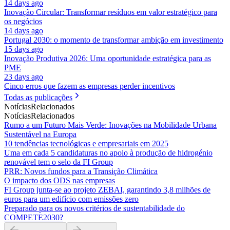
14 days ago
Inovação Circular: Transformar resíduos em valor estratégico para
os negócios
14 days ago
Portugal 2030: o momento de transformar ambição em investimento
15 days ago
Inovação Produtiva 2026: Uma oportunidade estratégica para as
PME
23 days ago
Cinco erros que fazem as empresas perder incentivos
Todas as publicações
Notícias
Relacionados
Notícias
Relacionados
Rumo a um Futuro Mais Verde: Inovações na Mobilidade Urbana
Sustentável na Europa
10 tendências tecnológicas e empresariais em 2025
Uma em cada 5 candidaturas no apoio à produção de hidrogénio
renovável tem o selo da FI Group
PRR: Novos fundos para a Transição Climática
O impacto dos ODS nas empresas
FI Group junta-se ao projeto ZEBAI, garantindo 3,8 milhões de
euros para um edifício com emissões zero
Preparado para os novos critérios de sustentabilidade do
COMPETE2030?