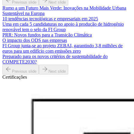
Previous slide
Next slide
Rumo a um Futuro Mais Verde: Inovações na Mobilidade Urbana
Sustentável na Europa
10 tendências tecnológicas e empresariais em 2025
Uma em cada 5 candidaturas no apoio à produção de hidrogénio
renovável tem o selo da FI Group
PRR: Novos fundos para a Transição Climática
O impacto dos ODS nas empresas
FI Group junta-se ao projeto ZEBAI, garantindo 3,8 milhões de
euros para um edifício com emissões zero
Preparado para os novos critérios de sustentabilidade do
COMPETE2030?
Previous slide
Next slide
Certificações