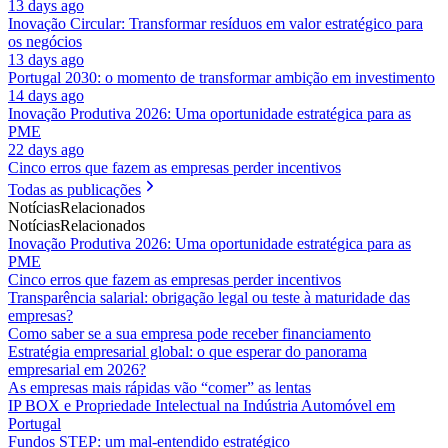
13 days ago
Inovação Circular: Transformar resíduos em valor estratégico para
os negócios
13 days ago
Portugal 2030: o momento de transformar ambição em investimento
14 days ago
Inovação Produtiva 2026: Uma oportunidade estratégica para as
PME
22 days ago
Cinco erros que fazem as empresas perder incentivos
Todas as publicações
Notícias
Relacionados
Notícias
Relacionados
Inovação Produtiva 2026: Uma oportunidade estratégica para as
PME
Cinco erros que fazem as empresas perder incentivos
Transparência salarial: obrigação legal ou teste à maturidade das
empresas?
Como saber se a sua empresa pode receber financiamento
Estratégia empresarial global: o que esperar do panorama
empresarial em 2026?
As empresas mais rápidas vão “comer” as lentas
IP BOX e Propriedade Intelectual na Indústria Automóvel em
Portugal
Fundos STEP: um mal-entendido estratégico