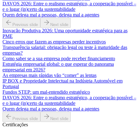
DAVOS 2026: Entre o realismo estratégico, a cooperação possível –
e o lugar (in)certo da sustentabilidade
Quem delega mal a pessoas, delega mal a agentes
Previous slide
Next slide
Inovação Produtiva 2026: Uma oportunidade estratégica para as
PME
Cinco erros que fazem as empresas perder incentivos
Transparência salarial: obrigação legal ou teste à maturidade das
empresas?
Como saber se a sua empresa pode receber financiamento
Estratégia empresarial global: o que esperar do panorama
empresarial em 2026?
As empresas mais rápidas vão “comer” as lentas
IP BOX e Propriedade Intelectual na Indústria Automóvel em
Portugal
Fundos STEP: um mal-entendido estratégico
DAVOS 2026: Entre o realismo estratégico, a cooperação possível –
e o lugar (in)certo da sustentabilidade
Quem delega mal a pessoas, delega mal a agentes
Previous slide
Next slide
Certificações