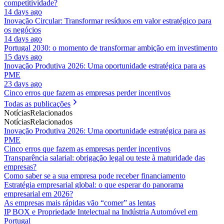
competitividade?
14 days ago
Inovação Circular: Transformar resíduos em valor estratégico para
os negócios
14 days ago
Portugal 2030: o momento de transformar ambição em investimento
15 days ago
Inovação Produtiva 2026: Uma oportunidade estratégica para as
PME
23 days ago
Cinco erros que fazem as empresas perder incentivos
Todas as publicações
Notícias
Relacionados
Notícias
Relacionados
Inovação Produtiva 2026: Uma oportunidade estratégica para as
PME
Cinco erros que fazem as empresas perder incentivos
Transparência salarial: obrigação legal ou teste à maturidade das
empresas?
Como saber se a sua empresa pode receber financiamento
Estratégia empresarial global: o que esperar do panorama
empresarial em 2026?
As empresas mais rápidas vão “comer” as lentas
IP BOX e Propriedade Intelectual na Indústria Automóvel em
Portugal