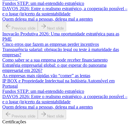
Fundos STEP: um mal-entendido estratégico
DAVOS 2026: Entre o realismo estratégico, a cooperação possível –
e o lugar (in)certo da sustentabilidade
Quem delega mal a pessoas, delega mal a agentes
Previous slide
Next slide
Inovação Produtiva 2026: Uma oportunidade estratégica para as
PME
Cinco erros que fazem as empresas perder incentivos
Transparência salarial: obrigação legal ou teste à maturidade das
empresas?
Como saber se a sua empresa pode receber financiamento
Estratégia empresarial global: o que esperar do panorama
empresarial em 2026?
As empresas mais rápidas vão “comer” as lentas
IP BOX e Propriedade Intelectual na Indústria Automóvel em
Portugal
Fundos STEP: um mal-entendido estratégico
DAVOS 2026: Entre o realismo estratégico, a cooperação possível –
e o lugar (in)certo da sustentabilidade
Quem delega mal a pessoas, delega mal a agentes
Previous slide
Next slide
Certificações