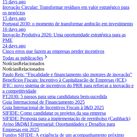
15 days ago
Inovação Circular: Transformar resíduos em valor estratégico para
os negócios
15 days ago
Portugal 2030: o momento de transformar ambição em investimento
16 days ago
Inovação Produtiva 2026: Uma oportunidade estratégica para as
PME
24 days ago
Cinco erros que fazem as empresas perder incentivos
Todas as publicações
Notícias
Relacionados
Notícias
Relacionados
Paulo Reis: “Fiscalidade e financiamento são motores de inovação”
Benefícios Fiscais: Incentivo à Capitalização de Empresas (ICE)
IFIC: novo sistema de incentivos do PRR para reforçar a inovação e
a competitividade
PT2030: 5 passos para uma candidatura bem-sucedida
Guia Internacional de Financiamento 2025
Guia Internacional de Incentivos Fiscais à I&D 2025
SIFIDE: Como candidatar os projetos da sua empresa
SIFIDE: Proposta para a implementação de reembolso (Cashback)
Aviso I&D&I Empresarial: Oportunidades e Desafios para
Empresas em 2025
Fundos SIFIDE: A exigência de um acompanhamento próximo