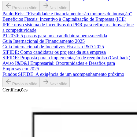
Previous slide
Next slide
Paulo Reis: “Fiscalidade e financiamento são motores de inovação”
Benefícios Fiscais: Incentivo à Capitalização de Empresas (ICE)
IFIC: novo sistema de incentivos do PRR para reforçar a inovação e
a competitividade
PT2030: 5 passos para uma candidatura bem-sucedida
Guia Internacional de Financiamento 2025
Guia Internacional de Incentivos Fiscais à I&D 2025
SIFIDE: Como candidatar os projetos da sua empresa
SIFIDE: Proposta para a implementação de reembolso (Cashback)
Aviso I&D&I Empresarial: Oportunidades e Desafios para
Empresas em 2025
Fundos SIFIDE: A exigência de um acompanhamento próximo
Previous slide
Next slide
Certificações