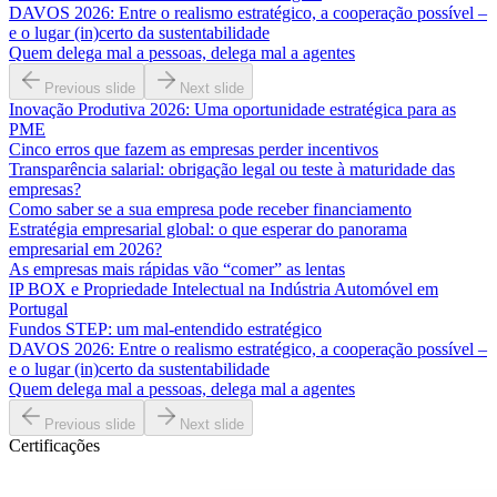
DAVOS 2026: Entre o realismo estratégico, a cooperação possível –
e o lugar (in)certo da sustentabilidade
Quem delega mal a pessoas, delega mal a agentes
Previous slide
Next slide
Inovação Produtiva 2026: Uma oportunidade estratégica para as
PME
Cinco erros que fazem as empresas perder incentivos
Transparência salarial: obrigação legal ou teste à maturidade das
empresas?
Como saber se a sua empresa pode receber financiamento
Estratégia empresarial global: o que esperar do panorama
empresarial em 2026?
As empresas mais rápidas vão “comer” as lentas
IP BOX e Propriedade Intelectual na Indústria Automóvel em
Portugal
Fundos STEP: um mal-entendido estratégico
DAVOS 2026: Entre o realismo estratégico, a cooperação possível –
e o lugar (in)certo da sustentabilidade
Quem delega mal a pessoas, delega mal a agentes
Previous slide
Next slide
Certificações