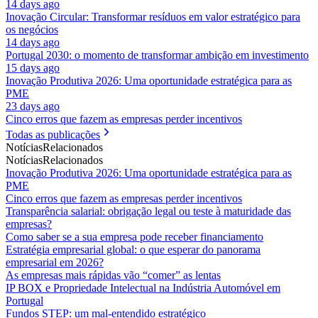
14 days ago
Inovação Circular: Transformar resíduos em valor estratégico para
os negócios
14 days ago
Portugal 2030: o momento de transformar ambição em investimento
15 days ago
Inovação Produtiva 2026: Uma oportunidade estratégica para as
PME
23 days ago
Cinco erros que fazem as empresas perder incentivos
Todas as publicações
Notícias
Relacionados
Notícias
Relacionados
Inovação Produtiva 2026: Uma oportunidade estratégica para as
PME
Cinco erros que fazem as empresas perder incentivos
Transparência salarial: obrigação legal ou teste à maturidade das
empresas?
Como saber se a sua empresa pode receber financiamento
Estratégia empresarial global: o que esperar do panorama
empresarial em 2026?
As empresas mais rápidas vão “comer” as lentas
IP BOX e Propriedade Intelectual na Indústria Automóvel em
Portugal
Fundos STEP: um mal-entendido estratégico