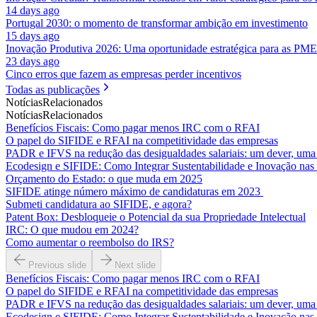
14 days ago
Portugal 2030: o momento de transformar ambição em investimento
15 days ago
Inovação Produtiva 2026: Uma oportunidade estratégica para as PME
23 days ago
Cinco erros que fazem as empresas perder incentivos
Todas as publicações
Notícias
Relacionados
Notícias
Relacionados
Benefícios Fiscais: Como pagar menos IRC com o RFAI
O papel do SIFIDE e RFAI na competitividade das empresas
PADR e IFVS na redução das desigualdades salariais: um dever, uma
Ecodesign e SIFIDE: Como Integrar Sustentabilidade e Inovação na
Orçamento do Estado: o que muda em 2025
SIFIDE atinge número máximo de candidaturas em 2023
Submeti candidatura ao SIFIDE, e agora?
Patent Box: Desbloqueie o Potencial da sua Propriedade Intelectual
IRC: O que mudou em 2024?
Como aumentar o reembolso do IRS?
Previous slide
Next slide
Benefícios Fiscais: Como pagar menos IRC com o RFAI
O papel do SIFIDE e RFAI na competitividade das empresas
PADR e IFVS na redução das desigualdades salariais: um dever, uma
Ecodesign e SIFIDE: Como Integrar Sustentabilidade e Inovação na