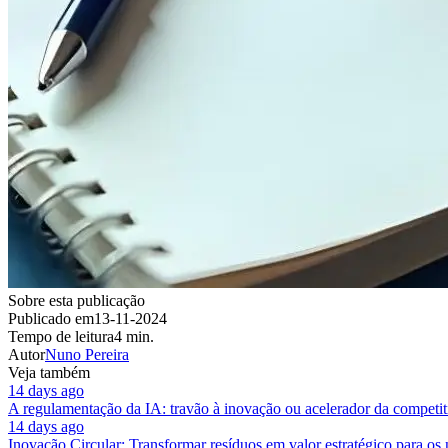
Sobre esta publicação
Publicado em
13-11-2024
Tempo de leitura
4 min.
Autor
Nuno Pereira
Veja também
14 days ago
A regulamentação da IA: travão à inovação ou acelerador da competit
14 days ago
Inovação Circular: Transformar resíduos em valor estratégico para os