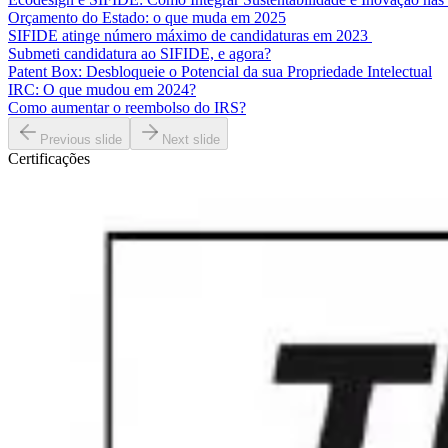
Orçamento do Estado: o que muda em 2025
SIFIDE atinge número máximo de candidaturas em 2023
Submeti candidatura ao SIFIDE, e agora?
Patent Box: Desbloqueie o Potencial da sua Propriedade Intelectual
IRC: O que mudou em 2024?
Como aumentar o reembolso do IRS?
Previous slide
Next slide
Certificações