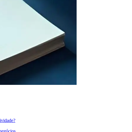
ividade?
 negócios