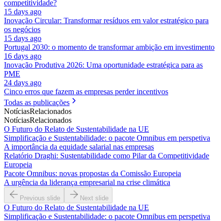
competitividade?
15 days ago
Inovação Circular: Transformar resíduos em valor estratégico para
os negócios
15 days ago
Portugal 2030: o momento de transformar ambição em investimento
16 days ago
Inovação Produtiva 2026: Uma oportunidade estratégica para as
PME
24 days ago
Cinco erros que fazem as empresas perder incentivos
Todas as publicações
Notícias
Relacionados
Notícias
Relacionados
O Futuro do Relato de Sustentabilidade na UE
Simplificação e Sustentabilidade: o pacote Omnibus em perspetiva
A importância da equidade salarial nas empresas
Relatório Draghi: Sustentabilidade como Pilar da Competitividade
Europeia
Pacote Omnibus: novas propostas da Comissão Europeia
A urgência da liderança empresarial na crise climática
Previous slide
Next slide
O Futuro do Relato de Sustentabilidade na UE
Simplificação e Sustentabilidade: o pacote Omnibus em perspetiva