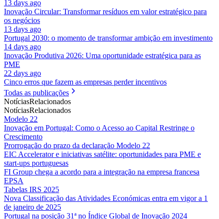
13 days ago
Inovação Circular: Transformar resíduos em valor estratégico para
os negócios
13 days ago
Portugal 2030: o momento de transformar ambição em investimento
14 days ago
Inovação Produtiva 2026: Uma oportunidade estratégica para as
PME
22 days ago
Cinco erros que fazem as empresas perder incentivos
Todas as publicações
Notícias
Relacionados
Notícias
Relacionados
Modelo 22
Inovação em Portugal: Como o Acesso ao Capital Restringe o
Crescimento
Prorrogação do prazo da declaração Modelo 22
EIC Accelerator e iniciativas satélite: oportunidades para PME e
start-ups portuguesas
FI Group chega a acordo para a integração na empresa francesa
EPSA
Tabelas IRS 2025
Nova Classificação das Atividades Económicas entra em vigor a 1
de janeiro de 2025
Portugal na posição 31ª no Índice Global de Inovação 2024