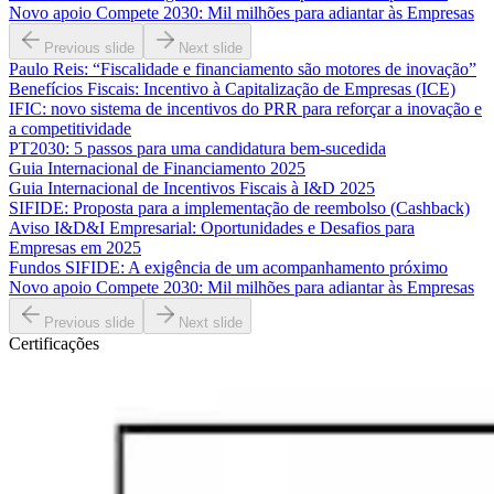
Novo apoio Compete 2030: Mil milhões para adiantar às Empresas
Previous slide
Next slide
Paulo Reis: “Fiscalidade e financiamento são motores de inovação”
Benefícios Fiscais: Incentivo à Capitalização de Empresas (ICE)
IFIC: novo sistema de incentivos do PRR para reforçar a inovação e
a competitividade
PT2030: 5 passos para uma candidatura bem-sucedida
Guia Internacional de Financiamento 2025
Guia Internacional de Incentivos Fiscais à I&D 2025
SIFIDE: Proposta para a implementação de reembolso (Cashback)
Aviso I&D&I Empresarial: Oportunidades e Desafios para
Empresas em 2025
Fundos SIFIDE: A exigência de um acompanhamento próximo
Novo apoio Compete 2030: Mil milhões para adiantar às Empresas
Previous slide
Next slide
Certificações