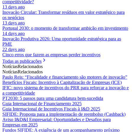
competitividade?
13 days ago
Inovação Circular: Transformar resíduos em valor estratégico para
os negócios
13 days ago
Portugal 2030: o momento de transformar ambição em investimento
14 days ago
Inovação Produtiva 2026: Uma oportunidade estratégica para as
PME
22 days ago
Cinco erros que fazem as empresas perder incentivos
Todas as publicações
Notícias
Relacionados
Notícias
Relacionados
Paulo Reis: “Fiscalidade e financiamento são motores de inovação”
Benefícios Fiscais: Incentivo à Capitalização de Empresas (ICE)
IFIC: novo sistema de incentivos do PRR para reforçar a inovação e
a competitividade
PT2030: 5 passos para uma candidatura bem-sucedida
Guia Internacional de Financiamento 2025
Guia Internacional de Incentivos Fiscais à I&D 2025
SIFIDE: Proposta para a implementação de reembolso (Cashback)
Aviso I&D&I Empresarial: Oportunidades e Desafios para
Empresas em 2025
Fundos SIFIDE: A exigência de um acompanhamento próximo