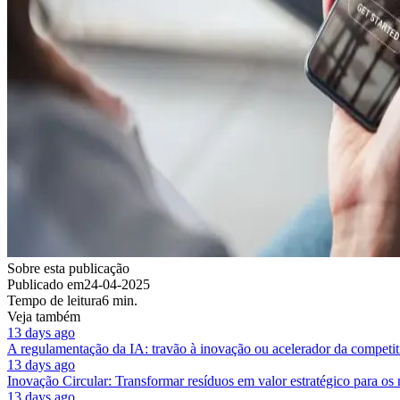
Sobre esta publicação
Publicado em
24-04-2025
Tempo de leitura
6 min.
Veja também
13 days ago
A regulamentação da IA: travão à inovação ou acelerador da competit
13 days ago
Inovação Circular: Transformar resíduos em valor estratégico para os
13 days ago