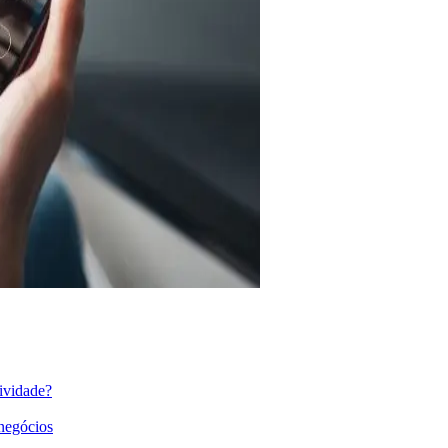
ividade?
 negócios