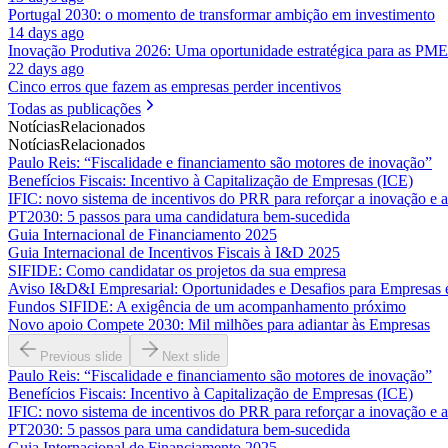
Portugal 2030: o momento de transformar ambição em investimento
14 days ago
Inovação Produtiva 2026: Uma oportunidade estratégica para as PME
22 days ago
Cinco erros que fazem as empresas perder incentivos
Todas as publicações
Notícias
Relacionados
Notícias
Relacionados
Paulo Reis: “Fiscalidade e financiamento são motores de inovação”
Benefícios Fiscais: Incentivo à Capitalização de Empresas (ICE)
IFIC: novo sistema de incentivos do PRR para reforçar a inovação e 
PT2030: 5 passos para uma candidatura bem-sucedida
Guia Internacional de Financiamento 2025
Guia Internacional de Incentivos Fiscais à I&D 2025
SIFIDE: Como candidatar os projetos da sua empresa
Aviso I&D&I Empresarial: Oportunidades e Desafios para Empresas
Fundos SIFIDE: A exigência de um acompanhamento próximo
Novo apoio Compete 2030: Mil milhões para adiantar às Empresas
Previous slide
Next slide
Paulo Reis: “Fiscalidade e financiamento são motores de inovação”
Benefícios Fiscais: Incentivo à Capitalização de Empresas (ICE)
IFIC: novo sistema de incentivos do PRR para reforçar a inovação e 
PT2030: 5 passos para uma candidatura bem-sucedida
Guia Internacional de Financiamento 2025