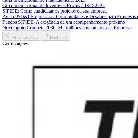
Guia Internacional de Incentivos Fiscais à I&D 2025
SIFIDE: Como candidatar os projetos da sua empresa
Aviso I&D&I Empresarial: Oportunidades e Desafios para Empresas
Fundos SIFIDE: A exigência de um acompanhamento próximo
Novo apoio Compete 2030: Mil milhões para adiantar às Empresas
Previous slide
Next slide
Certificações