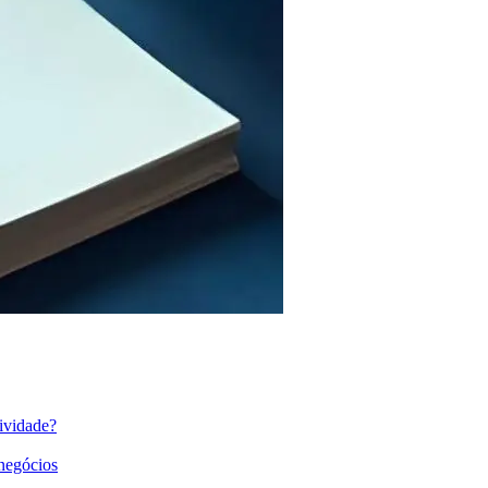
ividade?
 negócios