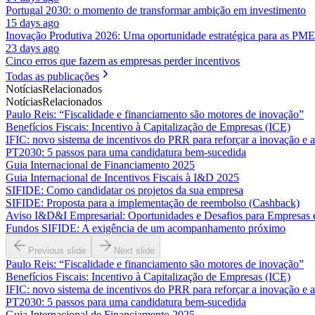
Portugal 2030: o momento de transformar ambição em investimento
15 days ago
Inovação Produtiva 2026: Uma oportunidade estratégica para as PME
23 days ago
Cinco erros que fazem as empresas perder incentivos
Todas as publicações
Notícias
Relacionados
Notícias
Relacionados
Paulo Reis: “Fiscalidade e financiamento são motores de inovação”
Benefícios Fiscais: Incentivo à Capitalização de Empresas (ICE)
IFIC: novo sistema de incentivos do PRR para reforçar a inovação e 
PT2030: 5 passos para uma candidatura bem-sucedida
Guia Internacional de Financiamento 2025
Guia Internacional de Incentivos Fiscais à I&D 2025
SIFIDE: Como candidatar os projetos da sua empresa
SIFIDE: Proposta para a implementação de reembolso (Cashback)
Aviso I&D&I Empresarial: Oportunidades e Desafios para Empresas
Fundos SIFIDE: A exigência de um acompanhamento próximo
Previous slide
Next slide
Paulo Reis: “Fiscalidade e financiamento são motores de inovação”
Benefícios Fiscais: Incentivo à Capitalização de Empresas (ICE)
IFIC: novo sistema de incentivos do PRR para reforçar a inovação e 
PT2030: 5 passos para uma candidatura bem-sucedida
Guia Internacional de Financiamento 2025