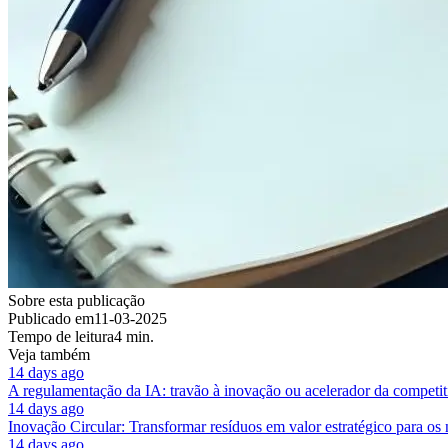
Sobre esta publicação
Publicado em
11-03-2025
Tempo de leitura
4 min.
Veja também
14 days ago
A regulamentação da IA: travão à inovação ou acelerador da competit
14 days ago
Inovação Circular: Transformar resíduos em valor estratégico para os
14 days ago