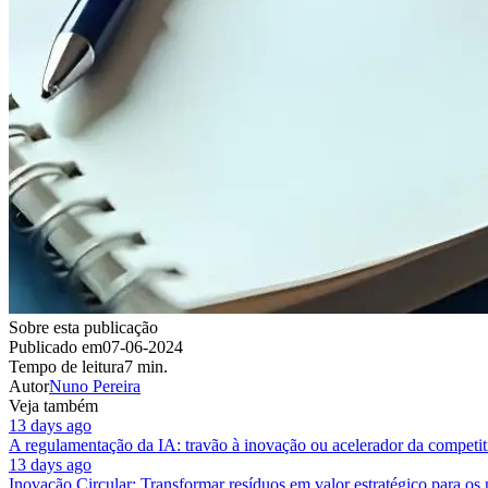
Sobre esta publicação
Publicado em
07-06-2024
Tempo de leitura
7 min.
Autor
Nuno Pereira
Veja também
13 days ago
A regulamentação da IA: travão à inovação ou acelerador da competit
13 days ago
Inovação Circular: Transformar resíduos em valor estratégico para os