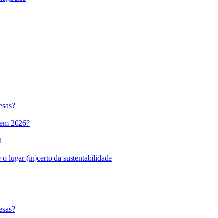
esas?
l em 2026?
l
o lugar (in)certo da sustentabilidade
esas?