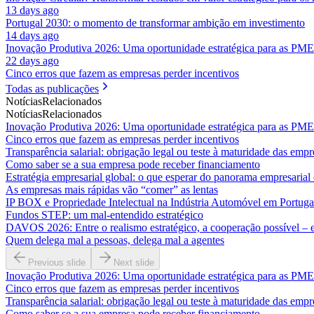
13 days ago
Portugal 2030: o momento de transformar ambição em investimento
14 days ago
Inovação Produtiva 2026: Uma oportunidade estratégica para as PME
22 days ago
Cinco erros que fazem as empresas perder incentivos
Todas as publicações
Notícias
Relacionados
Notícias
Relacionados
Inovação Produtiva 2026: Uma oportunidade estratégica para as PME
Cinco erros que fazem as empresas perder incentivos
Transparência salarial: obrigação legal ou teste à maturidade das empr
Como saber se a sua empresa pode receber financiamento
Estratégia empresarial global: o que esperar do panorama empresaria
As empresas mais rápidas vão “comer” as lentas
IP BOX e Propriedade Intelectual na Indústria Automóvel em Portuga
Fundos STEP: um mal-entendido estratégico
DAVOS 2026: Entre o realismo estratégico, a cooperação possível – e 
Quem delega mal a pessoas, delega mal a agentes
Previous slide
Next slide
Inovação Produtiva 2026: Uma oportunidade estratégica para as PME
Cinco erros que fazem as empresas perder incentivos
Transparência salarial: obrigação legal ou teste à maturidade das empr
Como saber se a sua empresa pode receber financiamento