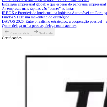
Estratégia empresarial global: o que esperar do panorama empresaria
As empresas mais rápidas vão “comer” as lentas
IP BOX e Propriedade Intelectual na Indústria Automóvel em Portuga
Fundos STEP: um mal-entendido estratégico
DAVOS 2026: Entre o realismo estratégico, a cooperação possível – e 
Quem delega mal a pessoas, delega mal a agentes
Previous slide
Next slide
Certificações