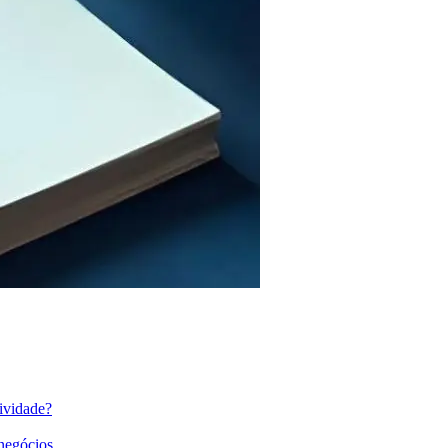
ividade?
 negócios