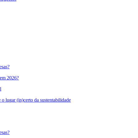
esas?
l em 2026?
l
o lugar (in)certo da sustentabilidade
esas?