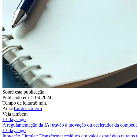
Sobre esta publicação
Publicado em
15-04-2024
Tempo de leitura
6 min.
Autor
Lurdes Guerra
Veja também
13 days ago
A regulamentação da IA: travão à inovação ou acelerador da competit
13 days ago
Inovação Circular: Transformar resíduos em valor estratégico para os