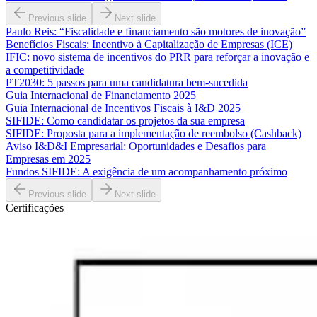
Previous slide
Next slide
Paulo Reis: “Fiscalidade e financiamento são motores de inovação”
Benefícios Fiscais: Incentivo à Capitalização de Empresas (ICE)
IFIC: novo sistema de incentivos do PRR para reforçar a inovação e
a competitividade
PT2030: 5 passos para uma candidatura bem-sucedida
Guia Internacional de Financiamento 2025
Guia Internacional de Incentivos Fiscais à I&D 2025
SIFIDE: Como candidatar os projetos da sua empresa
SIFIDE: Proposta para a implementação de reembolso (Cashback)
Aviso I&D&I Empresarial: Oportunidades e Desafios para
Empresas em 2025
Fundos SIFIDE: A exigência de um acompanhamento próximo
Previous slide
Next slide
Certificações