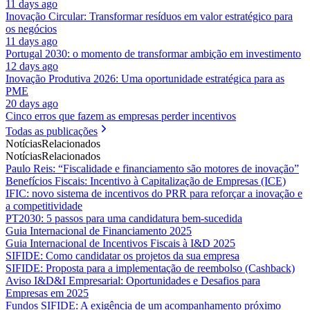
11 days ago
Inovação Circular: Transformar resíduos em valor estratégico para
os negócios
11 days ago
Portugal 2030: o momento de transformar ambição em investimento
12 days ago
Inovação Produtiva 2026: Uma oportunidade estratégica para as
PME
20 days ago
Cinco erros que fazem as empresas perder incentivos
Todas as publicações
Notícias
Relacionados
Notícias
Relacionados
Paulo Reis: “Fiscalidade e financiamento são motores de inovação”
Benefícios Fiscais: Incentivo à Capitalização de Empresas (ICE)
IFIC: novo sistema de incentivos do PRR para reforçar a inovação e
a competitividade
PT2030: 5 passos para uma candidatura bem-sucedida
Guia Internacional de Financiamento 2025
Guia Internacional de Incentivos Fiscais à I&D 2025
SIFIDE: Como candidatar os projetos da sua empresa
SIFIDE: Proposta para a implementação de reembolso (Cashback)
Aviso I&D&I Empresarial: Oportunidades e Desafios para
Empresas em 2025
Fundos SIFIDE: A exigência de um acompanhamento próximo