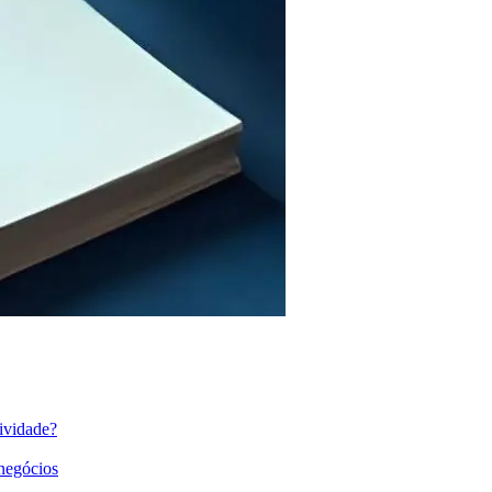
ividade?
 negócios