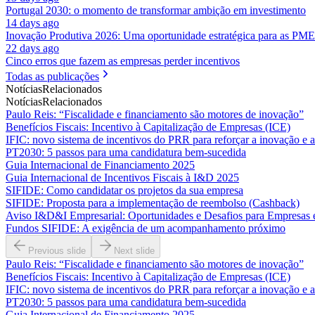
Portugal 2030: o momento de transformar ambição em investimento
14 days ago
Inovação Produtiva 2026: Uma oportunidade estratégica para as PME
22 days ago
Cinco erros que fazem as empresas perder incentivos
Todas as publicações
Notícias
Relacionados
Notícias
Relacionados
Paulo Reis: “Fiscalidade e financiamento são motores de inovação”
Benefícios Fiscais: Incentivo à Capitalização de Empresas (ICE)
IFIC: novo sistema de incentivos do PRR para reforçar a inovação e 
PT2030: 5 passos para uma candidatura bem-sucedida
Guia Internacional de Financiamento 2025
Guia Internacional de Incentivos Fiscais à I&D 2025
SIFIDE: Como candidatar os projetos da sua empresa
SIFIDE: Proposta para a implementação de reembolso (Cashback)
Aviso I&D&I Empresarial: Oportunidades e Desafios para Empresas
Fundos SIFIDE: A exigência de um acompanhamento próximo
Previous slide
Next slide
Paulo Reis: “Fiscalidade e financiamento são motores de inovação”
Benefícios Fiscais: Incentivo à Capitalização de Empresas (ICE)
IFIC: novo sistema de incentivos do PRR para reforçar a inovação e 
PT2030: 5 passos para uma candidatura bem-sucedida
Guia Internacional de Financiamento 2025