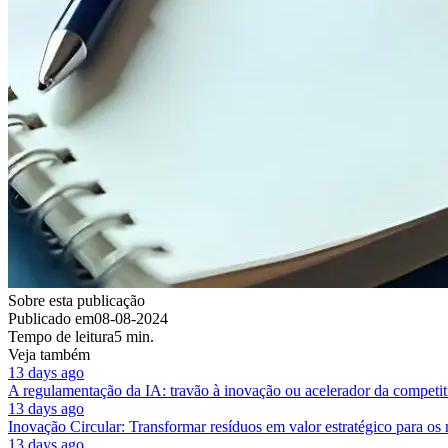
Sobre esta publicação
Publicado em
08-08-2024
Tempo de leitura
5 min.
Veja também
13 days ago
A regulamentação da IA: travão à inovação ou acelerador da competit
13 days ago
Inovação Circular: Transformar resíduos em valor estratégico para os
13 days ago