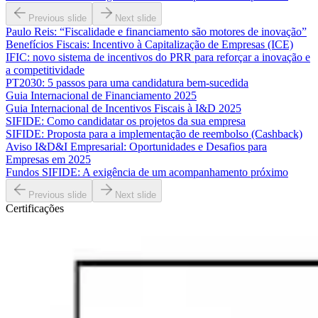
Previous slide
Next slide
Paulo Reis: “Fiscalidade e financiamento são motores de inovação”
Benefícios Fiscais: Incentivo à Capitalização de Empresas (ICE)
IFIC: novo sistema de incentivos do PRR para reforçar a inovação e
a competitividade
PT2030: 5 passos para uma candidatura bem-sucedida
Guia Internacional de Financiamento 2025
Guia Internacional de Incentivos Fiscais à I&D 2025
SIFIDE: Como candidatar os projetos da sua empresa
SIFIDE: Proposta para a implementação de reembolso (Cashback)
Aviso I&D&I Empresarial: Oportunidades e Desafios para
Empresas em 2025
Fundos SIFIDE: A exigência de um acompanhamento próximo
Previous slide
Next slide
Certificações