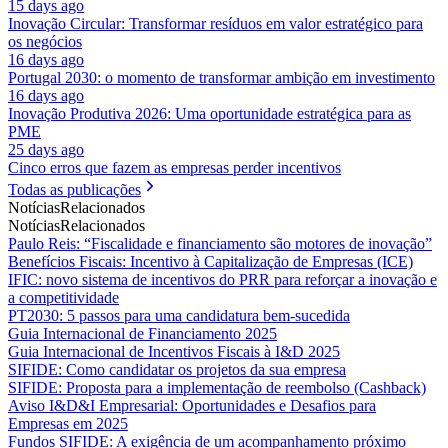
15 days ago
Inovação Circular: Transformar resíduos em valor estratégico para
os negócios
16 days ago
Portugal 2030: o momento de transformar ambição em investimento
16 days ago
Inovação Produtiva 2026: Uma oportunidade estratégica para as
PME
25 days ago
Cinco erros que fazem as empresas perder incentivos
Todas as publicações
Notícias
Relacionados
Notícias
Relacionados
Paulo Reis: “Fiscalidade e financiamento são motores de inovação”
Benefícios Fiscais: Incentivo à Capitalização de Empresas (ICE)
IFIC: novo sistema de incentivos do PRR para reforçar a inovação e
a competitividade
PT2030: 5 passos para uma candidatura bem-sucedida
Guia Internacional de Financiamento 2025
Guia Internacional de Incentivos Fiscais à I&D 2025
SIFIDE: Como candidatar os projetos da sua empresa
SIFIDE: Proposta para a implementação de reembolso (Cashback)
Aviso I&D&I Empresarial: Oportunidades e Desafios para
Empresas em 2025
Fundos SIFIDE: A exigência de um acompanhamento próximo